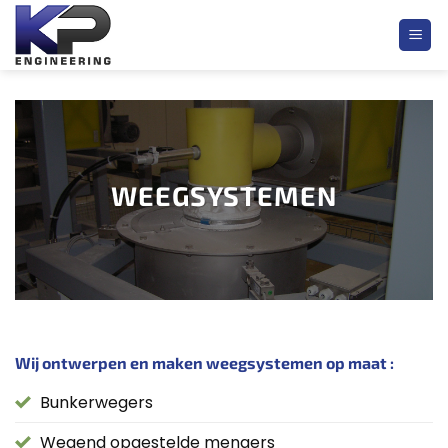
Ga
naar
inhoud
WEEGSYSTEMEN
Wij ontwerpen en maken weegsystemen op maat :
Bunkerwegers
Wegend opgestelde mengers