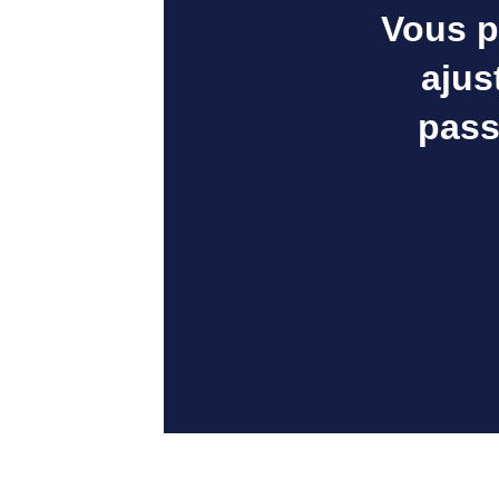
Vous p
ajus
pass