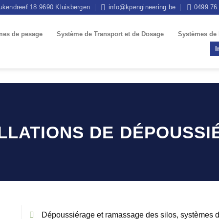
ukendreef 18 9690 Kluisbergen
info@kpengineering.be
0499 76
mes de pesage
Système de Transport et de Dosage
Systèmes de
I
LLATIONS DE DÉPOUSS
Dépoussiérage et ramassage des silos, systèmes 