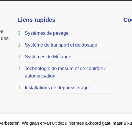
Liens rapides
Co
re
Systèmes de pesage
t des
Système de transport et de dosage
Systèmes de Mélange
Technologie de mesure et de contrôle /
automatisation
Installations de depoussierage
TERMES ET CONDITIONS
rbeteren. We gaan ervan uit dat u hiermee akkoord gaat, maar u kunt
Copyright 2026 ©
KP Engineering