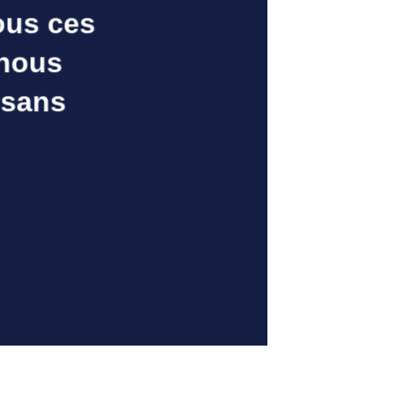
ous ces
 nous
 sans